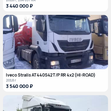
2018 г, 104 037 км
3 440 000 ₽
Iveco Stralis AT440S42T/P RR 4x2 (HI-ROAD)
2018 г
3 540 000 ₽