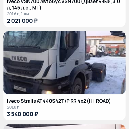
Iveco VSN700 Автобус VSN700 (Дизельный, 3,0
МОТОТЕХНИКА
л, 146 л.с., МТ)
2016 г, 1 км
ПРИЦЕП
2 021 000 ₽
СПЕЦТЕХНИКА
Iveco Stralis AT440S42T/P RR 4x2 (HI-ROAD)
2018 г
3 540 000 ₽