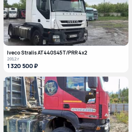
Iveco Stralis AT440S45T/PRR 4x2
2012 г
1 320 500 ₽