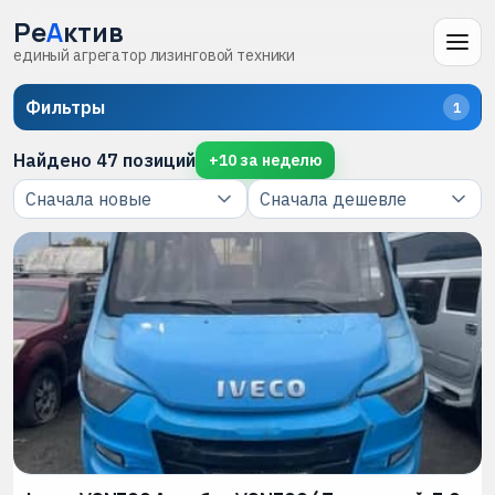
Ре
А
ктив
единый агрегатор лизинговой техники
Фильтры
1
Найдено
47
позиций
+
10
за неделю
Фильтры
Закрыть
Все виды техники
АВТОБУС
ГРУЗОВОЙ
ЛЕГКОВОЙ
ЛКТ