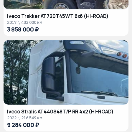
Iveco Trakker AT720T45WТ 6x6 (HI-ROAD)
2017 г, 433 000 км
3 858 000 ₽
Iveco Stralis AT440S48T/P RR 4x2 (HI-ROAD)
2022 г, 216 549 км
9 284 000 ₽