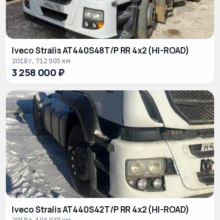
Iveco Stralis AT440S48T/P RR 4x2 (HI-ROAD)
2018 г, 712 505 км
3 258 000 ₽
Iveco Stralis AT440S42T/P RR 4x2 (HI-ROAD)