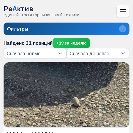
Ре
А
ктив
единый агрегатор лизинговой техники
Фильтры
1
Найдено
31
позиций
+
19
за неделю
Фильтры
Закрыть
Все виды техники
АВТОБУС
ГРУЗОВОЙ
ЛЕГКОВОЙ
ЛКТ