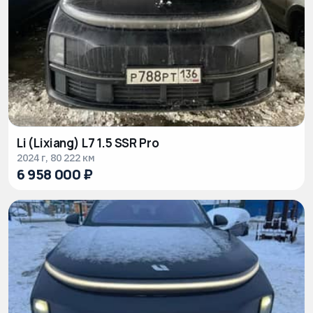
Сбросить
Показать
все
31
Li (Lixiang) L7 1.5 SSR Pro
2024 г, 80 222 км
6 958 000 ₽