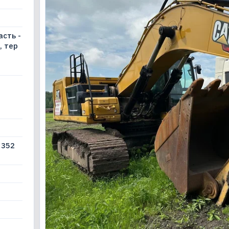
сть -
, тер
-
 352