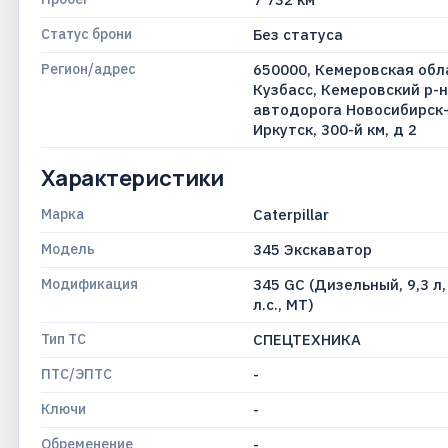
Статус брони
Без статуса
Регион/адрес
650000, Кемеровская обла
Кузбасс, Кемеровский р-н
автодорога Новосибирск
Иркутск, 300-й км, д 2
Характеристики
Марка
Caterpillar
Модель
345 Экскаватор
Модификация
345 GC (Дизельный, 9,3 л,
л.с., МТ)
Тип ТС
СПЕЦТЕХНИКА
ПТС/ЭПТС
-
Ключи
-
Обременение
-