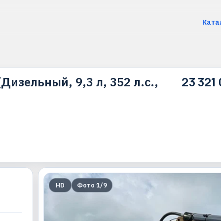
Ката
23 321
(Дизельный, 9,3 л, 352 л.с.,
HD
Фото
1
/
9