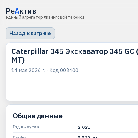
Ре
А
ктив
единый агрегатор лизинговой техники
Назад к витрине
Caterpillar 345 Экскаватор 345 GC 
МТ)
14 мая 2026 г.
· Код
003400
Общие данные
Год выпуска
2 021
Пробег
7 732 км