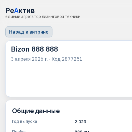
Ре
А
ктив
единый агрегатор лизинговой техники
Назад к витрине
Bizon 888 888
3 апреля 2026 г.
· Код
2877251
Общие данные
Год выпуска
2 023
Пробег
888 км