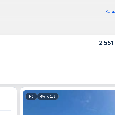
Ката
2 551
HD
Фото
1
/
5