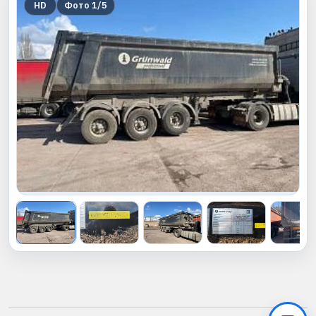
HD
Фото
1
/
5