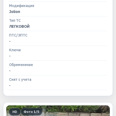
Модификация
Jolion
Тип ТС
ЛЕГКОВОЙ
ПТС/ЭПТС
-
Ключи
-
Обременение
-
Снят с учета
-
HD
Фото
1
/
5