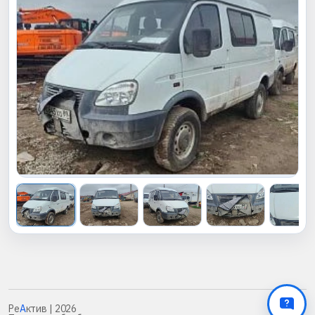
Ре
А
ктив
| 2026