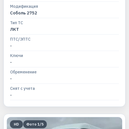
Модификация
Соболь 2752
Тип ТС
ЛКТ
ПТС/ЭПТС
-
Ключи
-
Обременение
-
Снят с учета
-
HD
Фото
1
/
5