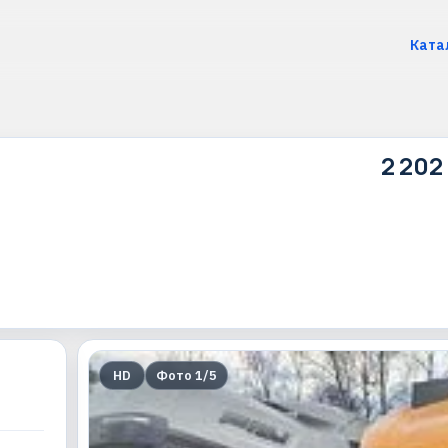
Ката
2 202
HD
Фото
1
/
5