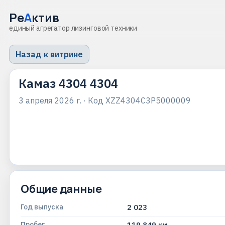
Ре
А
ктив
единый агрегатор лизинговой техники
Назад к витрине
Камаз 4304 4304
3 апреля 2026 г.
· Код
XZZ4304C3P5000009
Общие данные
Год выпуска
2 023
Пробег
119 849 км