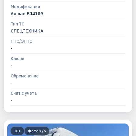
Модификация
Auman BJ4189
Тип ТС
СПЕЦТЕХНИКА
ПТС/ЭПТС
-
Ключи
-
Обременение
-
Снят с учета
-
HD
Фото
1
/
5