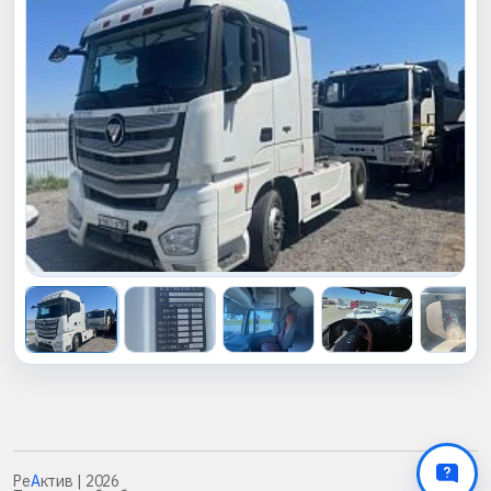
Ре
А
ктив
| 2026