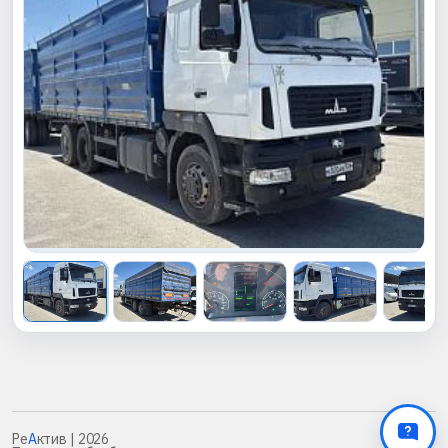
Ре
А
ктив
| 2026