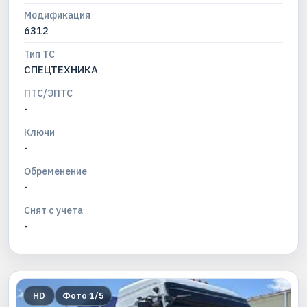
Модификация
6312
Тип ТС
СПЕЦТЕХНИКА
ПТС/ЭПТС
-
Ключи
-
Обременение
-
Снят с учета
-
HD
Фото
1
/
5