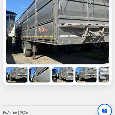
Ре
А
ктив
| 2026