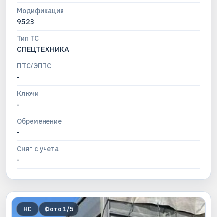
Модификация
9523
Тип ТС
СПЕЦТЕХНИКА
ПТС/ЭПТС
-
Ключи
-
Обременение
-
Снят с учета
-
HD
Фото
1
/
5