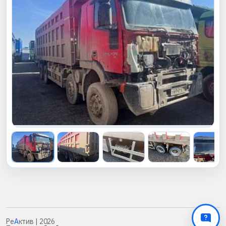
Ре
А
ктив
| 2026