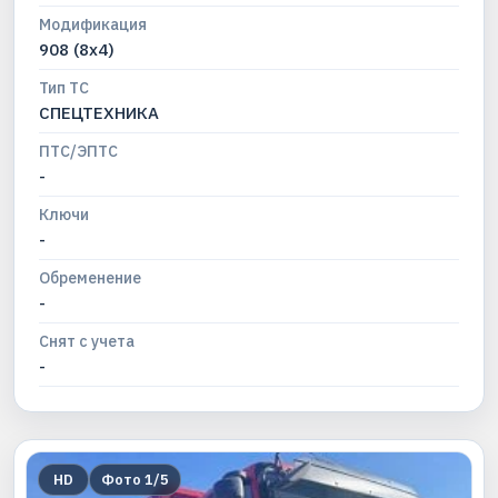
Модификация
908 (8x4)
Тип ТС
СПЕЦТЕХНИКА
ПТС/ЭПТС
-
Ключи
-
Обременение
-
Снят с учета
-
HD
Фото
1
/
5