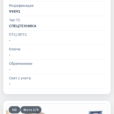
Модификация
99891
Тип ТС
СПЕЦТЕХНИКА
ПТС/ЭПТС
-
Ключи
-
Обременение
-
Снят с учета
-
HD
Фото
1
/
5