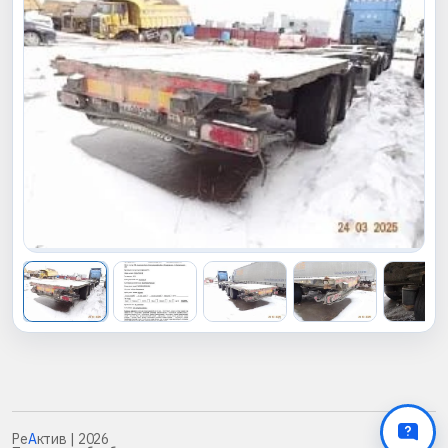
Ре
А
ктив
| 2026