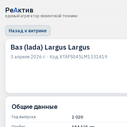
Ре
А
ктив
единый агрегатор лизинговой техники
Назад к витрине
Ваз (lada) Largus Largus
3 апреля 2026 г.
· Код
XTAFS045LM1331419
Общие данные
Год выпуска
2 020
Пробег
184 121 км