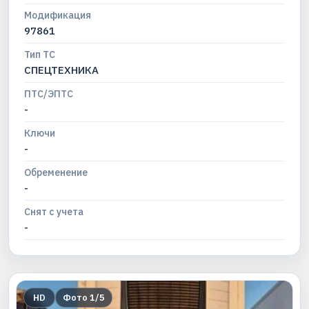
Модификация
97861
Тип ТС
СПЕЦТЕХНИКА
ПТС/ЭПТС
-
Ключи
-
Обременение
-
Снят с учета
-
HD
Фото
1
/
5