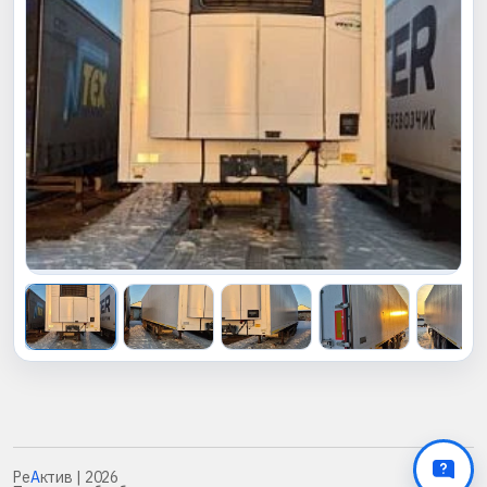
Ре
А
ктив
| 2026