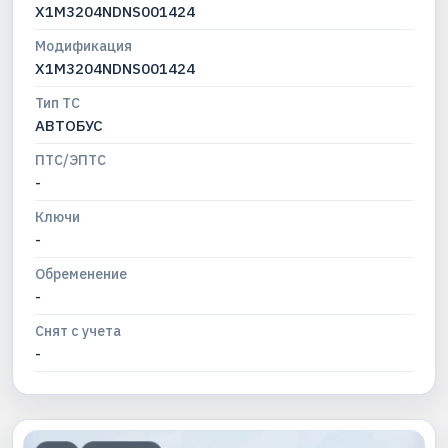
X1M3204NDNS001424
Модификация
X1M3204NDNS001424
Тип ТС
АВТОБУС
ПТС/ЭПТС
-
Ключи
-
Обременение
-
Снят с учета
-