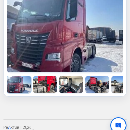
Ре
А
ктив
| 2026