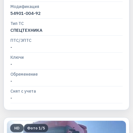
Модификация
54901-004-92
Тип ТС
СПЕЦТЕХНИКА
ПТС/ЭПТС
-
Ключи
-
Обременение
-
Снят с учета
-
HD
Фото
1
/
5