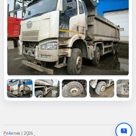
Ре
А
ктив
| 2026