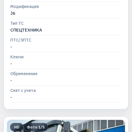
Модификация
J6
Тип ТС
СПЕЦТЕХНИКА
ПТС/ЭПТС
-
Ключи
-
Обременение
-
Снят с учета
-
HD
Фото
1
/
5