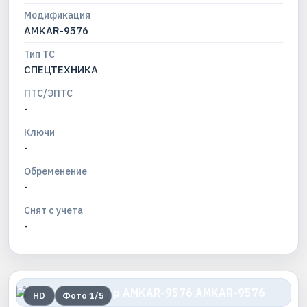
Модификация
AMKAR-9576
Тип ТС
СПЕЦТЕХНИКА
ПТС/ЭПТС
-
Ключи
-
Обременение
-
Снят с учета
-
HD
Фото
1
/
5