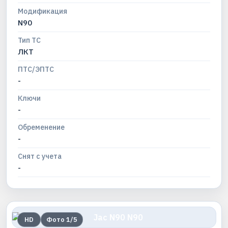
Модификация
N90
Тип ТС
ЛКТ
ПТС/ЭПТС
-
Ключи
-
Обременение
-
Снят с учета
-
HD
Фото
1
/
5