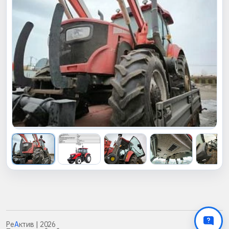
Ре
А
ктив
| 2026