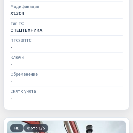
Модификация
X1304
Тип ТС
СПЕЦТЕХНИКА
ПТС/ЭПТС
-
Ключи
-
Обременение
-
Снят с учета
-
HD
Фото
1
/
5