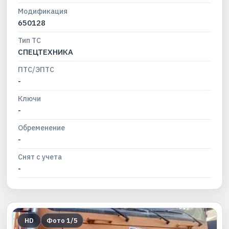
Модификация
650128
Тип ТС
СПЕЦТЕХНИКА
ПТС/ЭПТС
-
Ключи
-
Обременение
-
Снят с учета
-
HD
Фото
1
/
5