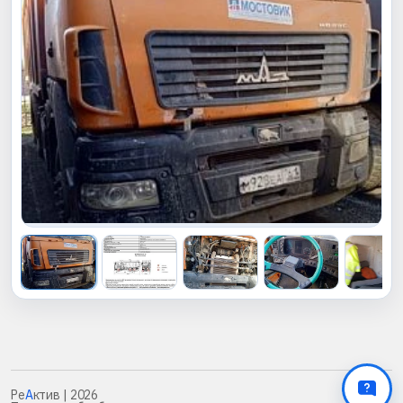
Ре
А
ктив
| 2026