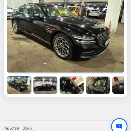
Ре
А
ктив
| 2026