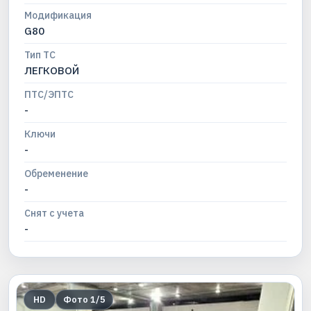
Модификация
G80
Тип ТС
ЛЕГКОВОЙ
ПТС/ЭПТС
-
Ключи
-
Обременение
-
Снят с учета
-
HD
Фото
1
/
5