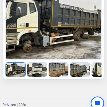
Ре
А
ктив
| 2026