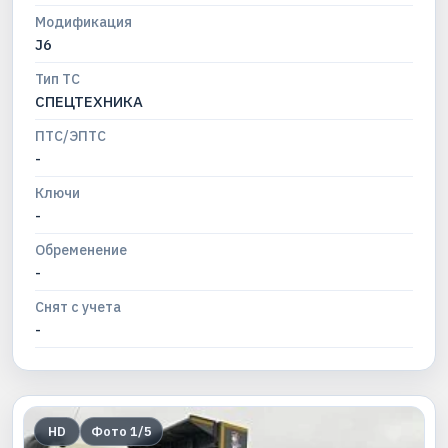
Модификация
J6
Тип ТС
СПЕЦТЕХНИКА
ПТС/ЭПТС
-
Ключи
-
Обременение
-
Снят с учета
-
HD
Фото
1
/
5