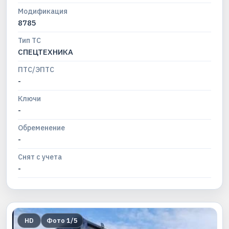
Модификация
8785
Тип ТС
СПЕЦТЕХНИКА
ПТС/ЭПТС
-
Ключи
-
Обременение
-
Снят с учета
-
HD
Фото
1
/
5