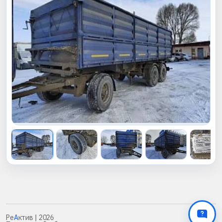
Ре
А
ктив
| 2026