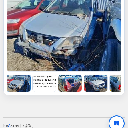
Ре
А
ктив
| 2026