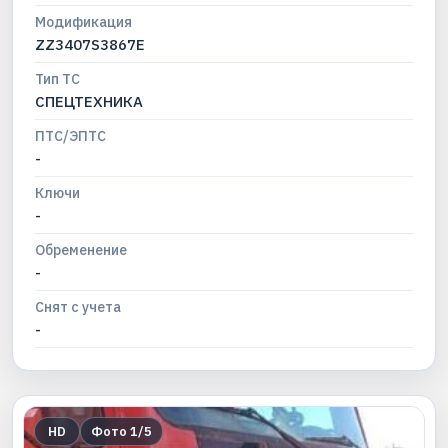
Модификация
ZZ3407S3867E
Тип ТС
СПЕЦТЕХНИКА
ПТС/ЭПТС
-
Ключи
-
Обременение
-
Снят с учета
-
HD
Фото
1
/
5