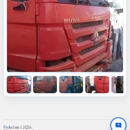
Ре
А
ктив
| 2026