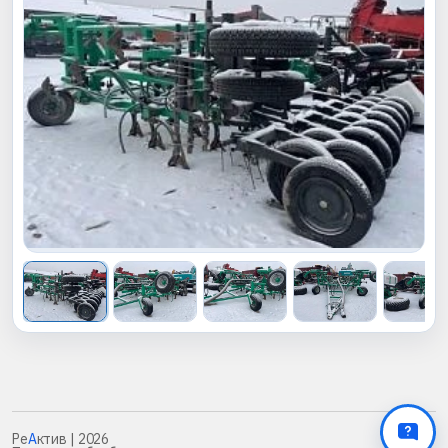
Ре
А
ктив
| 2026