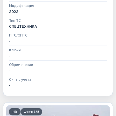
Модификация
2022
Тип ТС
СПЕЦТЕХНИКА
ПТС/ЭПТС
-
Ключи
-
Обременение
-
Снят с учета
-
HD
Фото
1
/
5