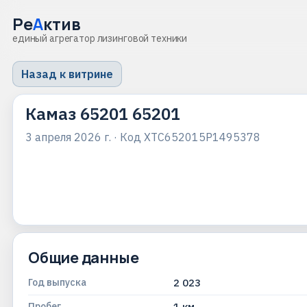
Ре
А
ктив
единый агрегатор лизинговой техники
Назад к витрине
Камаз 65201 65201
3 апреля 2026 г.
· Код
XTC652015P1495378
Общие данные
Год выпуска
2 023
Пробег
1 км