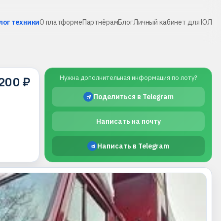
лог техники
О платформе
Партнёрам
Блог
Личный кабинет для ЮЛ
200 ₽
Нужна дополнительная информация по лоту?
Поделиться в Telegram
Написать на почту
Написать в Telegram