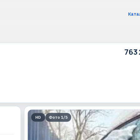
Ката
763 
HD
Фото
1
/
5