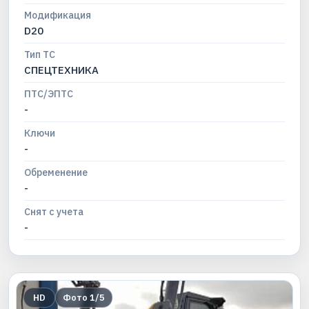
Модификация
D20
Тип ТС
СПЕЦТЕХНИКА
ПТС/ЭПТС
-
Ключи
-
Обременение
-
Снят с учета
-
HD
Фото
1
/
5