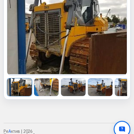
Ре
А
ктив
| 2026