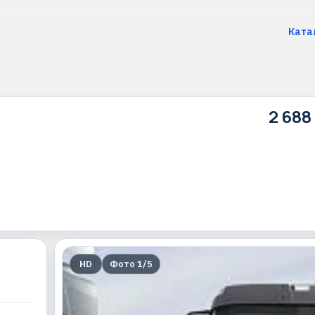
Ката
2 688
HD
Фото
1
/
5