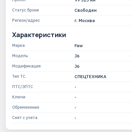
Статус брони
Свободен
Регион/адрес
г. Москва
Характеристики
Марка
Faw
Модель
J6
Модификация
J6
Тип ТС
СПЕЦТЕХНИКА
ПТС/ЭПТС
-
Ключи
-
Обременение
-
Снят с учета
-