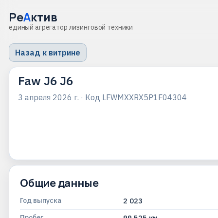
Ре
А
ктив
единый агрегатор лизинговой техники
Назад к витрине
Faw J6 J6
3 апреля 2026 г.
· Код
LFWMXXRX5P1F04304
Общие данные
Год выпуска
2 023
Пробег
99 525 км