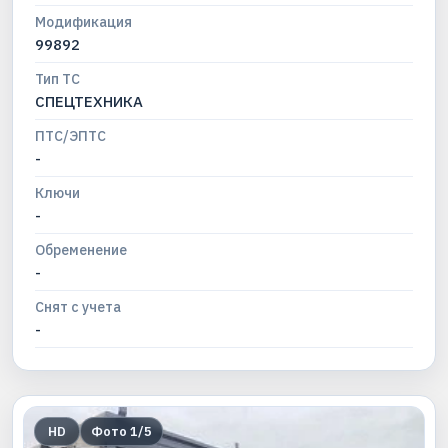
Модификация
99892
Тип ТС
СПЕЦТЕХНИКА
ПТС/ЭПТС
-
Ключи
-
Обременение
-
Снят с учета
-
HD
Фото
1
/
5