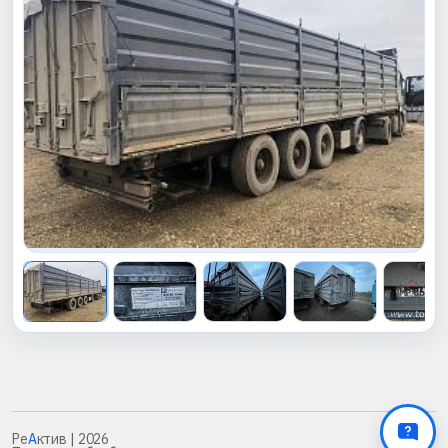
Ре
А
ктив
| 2026