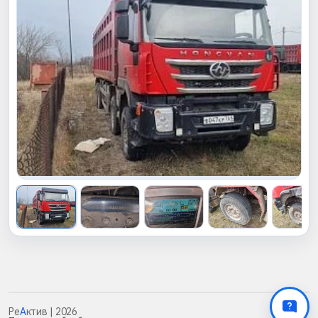
Ре
А
ктив
| 2026