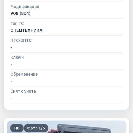
Модификация
908 (8x4)
Тип ТС
СПЕЦТЕХНИКА
ПТС/ЭПТС
-
Ключи
-
Обременение
-
Снят с учета
-
HD
Фото
1
/
5