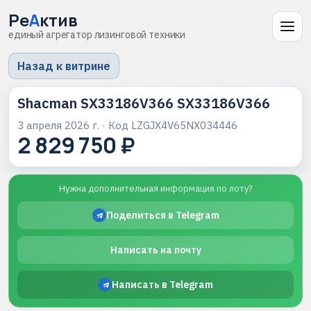
Ре
А
ктив
единый агрегатор лизинговой техники
Назад к витрине
Shacman SX33186V366 SX33186V366
3 апреля 2026 г.
· Код
LZGJX4V65NX034446
2 829 750 ₽
Нужна дополнительная информация по лоту?
Поделиться в Telegram
Написать на почту
Написать в Telegram