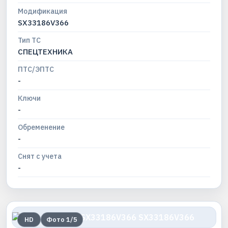
Модификация
SX33186V366
Тип ТС
СПЕЦТЕХНИКА
ПТС/ЭПТС
-
Ключи
-
Обременение
-
Снят с учета
-
HD
Фото
1
/
5