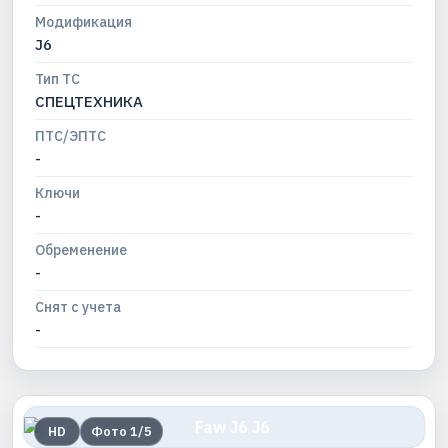
Модификация
J6
Тип ТС
СПЕЦТЕХНИКА
ПТС/ЭПТС
-
Ключи
-
Обременение
-
Снят с учета
-
HD
Фото
1
/
5