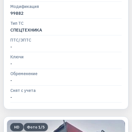
Модификация
99882
Тип ТС
СПЕЦТЕХНИКА
ПТС/ЭПТС
-
Ключи
-
Обременение
-
Снят с учета
-
HD
Фото
1
/
5