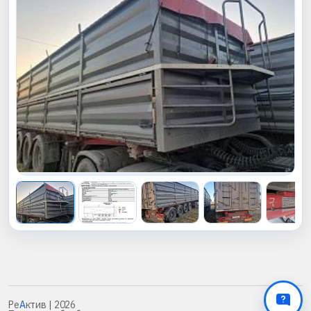
Ре
А
ктив
| 2026