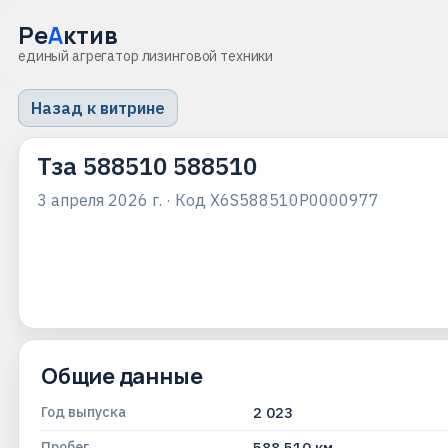
Ре
А
ктив
единый агрегатор лизинговой техники
Назад к витрине
Тза 588510 588510
3 апреля 2026 г.
· Код
X6S588510P0000977
Общие данные
Год выпуска
2 023
Пробег
588 510 км