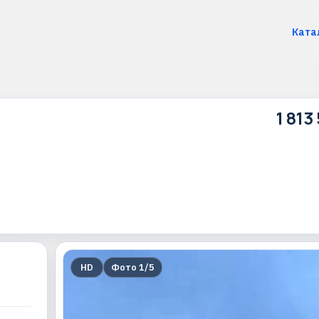
Ката
1 813
HD
Фото
1
/
5