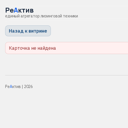
Ре
А
ктив
единый агрегатор лизинговой техники
Назад к витрине
Карточка не найдена
Ре
А
ктив
| 2026