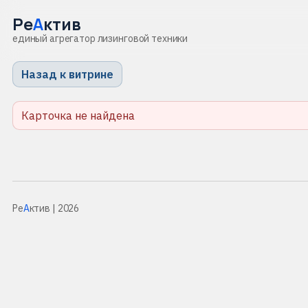
Ре
А
ктив
единый агрегатор лизинговой техники
Назад к витрине
Карточка не найдена
Ре
А
ктив
| 2026