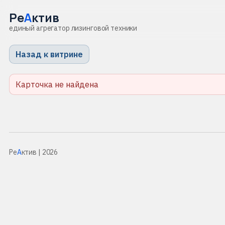
Ре
А
ктив
единый агрегатор лизинговой техники
Назад к витрине
Карточка не найдена
Ре
А
ктив
| 2026