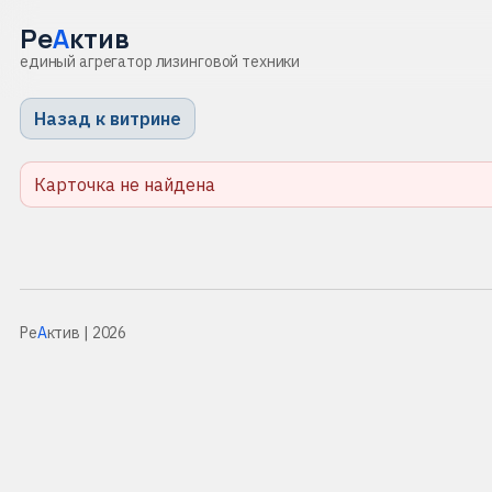
Ре
А
ктив
единый агрегатор лизинговой техники
Назад к витрине
Карточка не найдена
Ре
А
ктив
| 2026