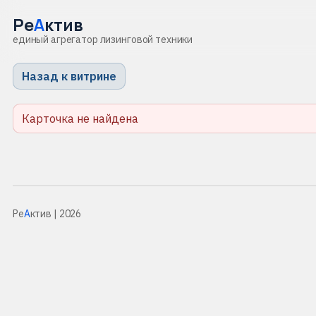
Ре
А
ктив
единый агрегатор лизинговой техники
Назад к витрине
Карточка не найдена
Ре
А
ктив
| 2026