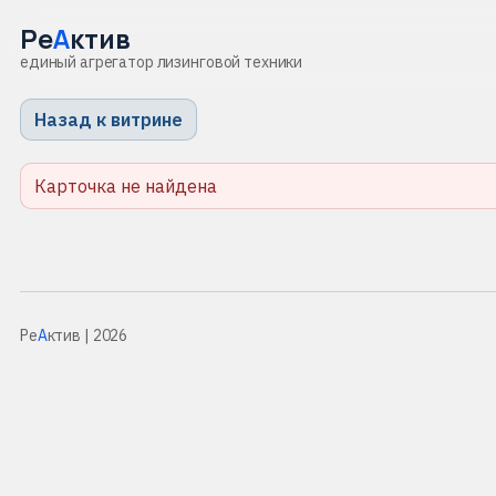
Ре
А
ктив
единый агрегатор лизинговой техники
Назад к витрине
Карточка не найдена
Ре
А
ктив
| 2026