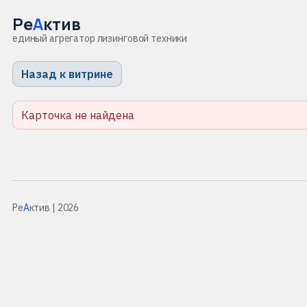
Ре
А
ктив
единый агрегатор лизинговой техники
Назад к витрине
Карточка не найдена
Ре
А
ктив
| 2026