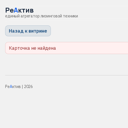
Ре
А
ктив
единый агрегатор лизинговой техники
Назад к витрине
Карточка не найдена
Ре
А
ктив
| 2026