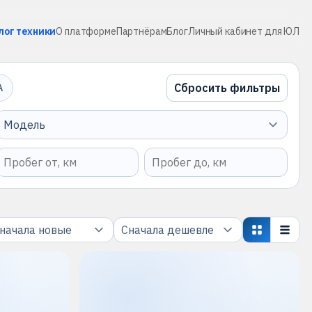
лог техники
О платформе
Партнёрам
Блог
Личный кабинет для ЮЛ
Сбросить фильтры
А