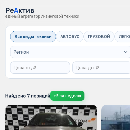
Ре
А
ктив
единый агрегатор лизинговой техники
Все виды техники
АВТОБУС
ГРУЗОВОЙ
ЛЕГК
Найдено
7
позиций
+
5
за неделю